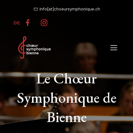
info[at]choeursymphonique.ch
DE
Le Chœur
Symphonique de
Bienne