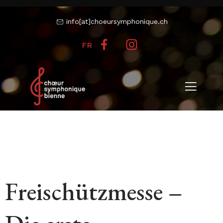
info[at]choeursymphonique.ch
FR
Freischützmesse –