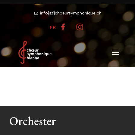
info[at]choeursymphonique.ch
FR
Orchester