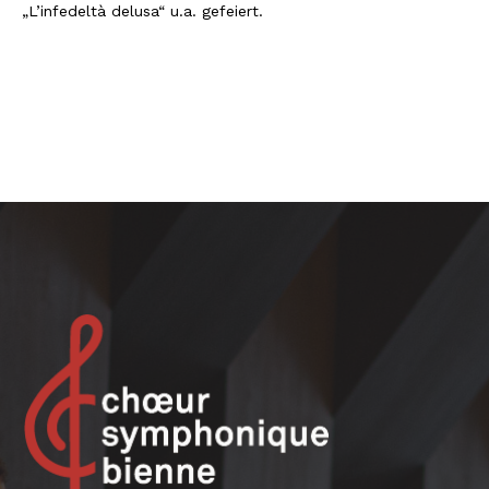
„L’infedeltà delusa“ u.a. gefeiert.