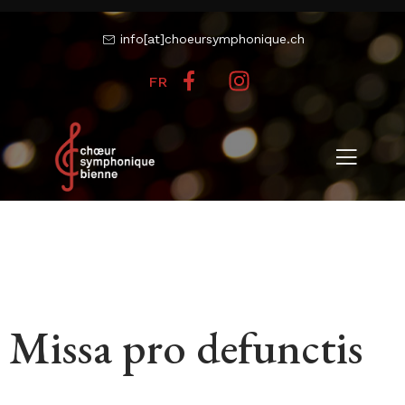
info[at]choeursymphonique.ch
FR
Missa pro defunctis