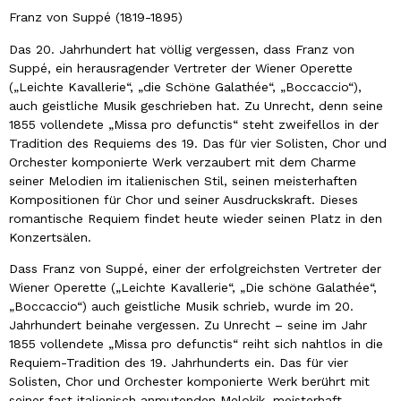
Franz von Suppé (1819-1895)
Das 20. Jahrhundert hat völlig vergessen, dass Franz von
Suppé, ein herausragender Vertreter der Wiener Operette
(„Leichte Kavallerie“, „die Schöne Galathée“, „Boccaccio“),
auch geistliche Musik geschrieben hat. Zu Unrecht, denn seine
1855 vollendete „Missa pro defunctis“ steht zweifellos in der
Tradition des Requiems des 19. Das für vier Solisten, Chor und
Orchester komponierte Werk verzaubert mit dem Charme
seiner Melodien im italienischen Stil, seinen meisterhaften
Kompositionen für Chor und seiner Ausdruckskraft. Dieses
romantische Requiem findet heute wieder seinen Platz in den
Konzertsälen.
Dass Franz von Suppé, einer der erfolgreichsten Vertreter der
Wiener Operette („Leichte Kavallerie“, „Die schöne Galathée“,
„Boccaccio“) auch geistliche Musik schrieb, wurde im 20.
Jahrhundert beinahe vergessen. Zu Unrecht – seine im Jahr
1855 vollendete „Missa pro defunctis“ reiht sich nahtlos in die
Requiem-Tradition des 19. Jahrhunderts ein. Das für vier
Solisten, Chor und Orchester komponierte Werk berührt mit
seiner fast italienisch anmutenden Melokik, meisterhaft